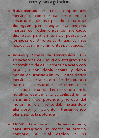
con y sin agitador.
Rodamientos .-
Los componentes
mecánicos como rodamientos en la
ensacadora de uso pesado o rudo se
distinguen por
integrar las mejores
marcas de rodamientos del mercado,
diseñados para un servicio pesado de
jornadas de 8 horas continuas, con sus
respectivos mantenimientos periódicos.
Poleas y Bandas de Transmisión.-
L
as
ensacadoras de uso rudo integran una
transmisión de de 2 poleas de acero con
buje QD con doble ranura y doble
banda de transmisión "V", estas partes
mecánicas de la transmisión de potencia
hace de la ensacadora de cemento de
uso rudo, una de las diferencias más
notables debido a la estabilidad en la
transmisión de potencia y torque del
motor al eje helicoidal, haciéndolo
silencioso y potente, transmitiendo
plenamente la potencia.
Motor .-
La ensacadora de servicio rudo,
tiene integrado un motor de servicio
continuo, el cual debido a su