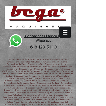
Cotizaciones México por
Whatsapp
618 129 51 10
Envasadora de Saco Valvulado - Empacadora de Saco Valulado -
Ensacadora de costales Valvulados - Envasadora de Cemento -
Envasadora de Yeso - Envasadora Cal - Envasadora de Mortero -
Envasadora de Estuco - Envasadora de Oxido en Polvo - Envasadora de
Pegazulejo - Envasadora de Pegapiso - Envasadora de Adhesivos
Cerámicos - Ensacadora de Cemento - Ensacadora de Yeso - Ensacadora
de Cal - Ensacadora de Mortero - Ensacadora de Estuco - Ensacadora de
Oxidos - Ensacadora de Pegazulejo - Ensacadora de Pegazulejo -
Ensacadora de Pegapiso - Ensacadora de Adhesivos Ceramicos -
Ensacadoras de Carbonato de Calcio - Envasadoras de Carbonatos -
Envasadoras de Concretos Secos - Ensacadora de Pellets - Envasadora
de Pellets - Envasadoras de Sacos con Valvula - Ensacadora de Sacos
con Manga Lateral - Envasadora de Arena Silica - Empacadora de
Pegapiso - Empacadora de Arena - LLenadora de Pellets - Llenadora
cemento - Llenadora de Saco valvulado - Maquinas Ennvasadoras de
Saco Valvulado - Ensacadora de Fertilizantes - Envasadora de
Fertilizantes granulados - Empacadora de Granulados - Ensacadoras y
Envasadoras de Cemento - Empacadora de Polvos - Envasadora de
Polvos Finos - Embolsadora de Cemento - Embolsadora de Cal -
Embolsadora de Pegapiso - Embolsadora de Pegazulejo - Embolsadora