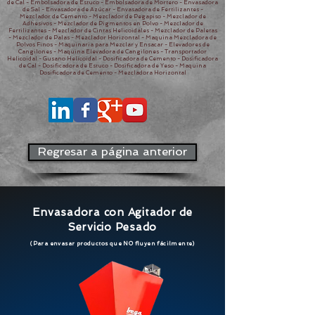
de Cal - Embolsadora de Estuco - Embolsadora de Mortero - Envasadora
de Sal - Envasadora de Azúcar - Envasadora de Fertilizantes -
Mezclador de Cemento - Mezclador de Pegapiso - Mezclador de
Adhesivos - Mezclador de Pigmentos en Polvo - Mezclador de
Fertilizantes - Mezclador de Cintas Helicoidales - Mezclador de Paletas
- Mezclador de Palas - Mezclador Horizontal - Maquina Mezcladora de
Polvos Finos - Maquinaria para Mezclar y Ensacar - Elevadores de
Cangilones - Maquina Elevadora de Cangilones - Transportador
Helicoidal - Gusano Helicoidal - Dosificadora de Cemento - Dosificadora
de Cal - Dosificadora de Estuco - Dosificadora de Yeso - Maquina
Dosificadora de Cemento - Mezcladora Horizontal
Regresar a página anterior
Envasadora con Agitador de
Servicio Pesado
(Para envasar productos que NO fluyen fácilmente
)