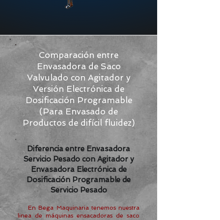
Comparación entre
Envasadora de Saco
Valvulado con Agitador y
Versión Electrónica de
Dosificación Programable
(Para Envasado de
Productos de difícil fluidez)
Diferencia entre Envasadora
Servicio Pesado con Agitador y
Envasadora Electrónica de
Dosificación Programable de
Servicio Pesado
En Bega Maquinaria tenemos nuestra
linea de máquinas ensacadoras de saco