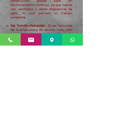
construcción puede estar en
funcionamiento continuo, ya que cuenta
con ventilador y aletas disipadoras de
calor, lo cual permite un trabajo
constante.
Eje Tornillo Helicoidal.-
El eje helicoidal
de la ensacadora de servicio rudo, está
fabricado con aspas de calibre más
grueso, el cual garantiza una larga
duración (para llenado de materiales no
abrasivos).
Tolva contenedora de Material.-
Ambas
versiones están fabricadas con una tolva
grande de 0.15 metros cúbicos que
representan 150 kilogramos de cemento.
(Como opcional para la ensacadora de
uso rudo, tenemos la tolva de 0.4 metros
cúbicos)
Agitador Fluidizador.-
Este componente
es el que hace la mayor diferencia entre
las dos versiones, ya que este elemento
hace que la máquina que lo posee, tenga
la capacidad de ensacar productos de
mayor resistencia a la fluidez, como son
las harinas, polvos fibrosos, cementos,