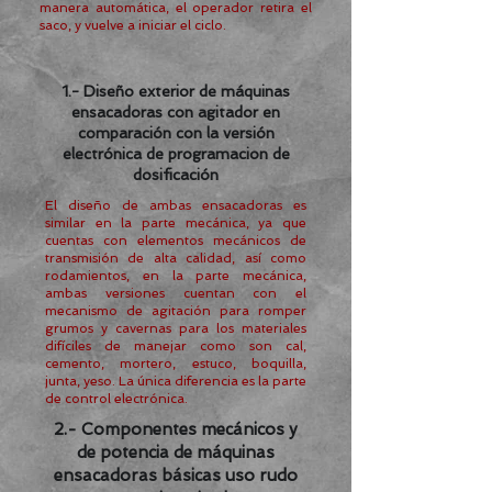
manera automática, el operador retira el
saco, y vuelve a iniciar el ciclo.
1.- Diseño exterior de máquinas
ensacadoras con agitador en
comparación con la versión
electrónica de programacion de
dosificación
El diseño de ambas ensacadoras es
similar en la parte mecánica, ya que
cuentas con elementos mecánicos de
transmisión de alta calidad, así como
rodamientos, en la parte mecánica,
ambas versiones cuentan con el
mecanismo de agitación para romper
grumos y cavernas para los materiales
difíciles de manejar como son cal,
cemento, mortero, estuco, boquilla,
junta, yeso. La única diferencia es la parte
de control electrónica.
2.- Componentes mecánicos y
de potencia de máquinas
ensacadoras básicas uso rudo