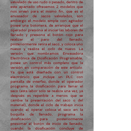
valvulado de uso rudo o pesado, dentro de
este apartado ofrecemos 2 modelos que
nos sirven para el mismo fin, que es el
envasador de sacos valvulados, son
embargo el modelo simple con agitador
posee una botonera, de arranque que el
operador presiona al iniciar las labores de
llenado y presiona el botón rojo para
realizar el paro del llenado,
posteriormente retira el saco, y coloca uno
nuevo y realiza el ciclo de nuevo. La
versión que nombramos Envasadora
Electrónica de Dosificación Programable,
posee un control más completo que la
versión en comparación de este artículo.
Ya que está diseñada con un control
electrónico que incluye un PLC con
pantalla de interfaz, donde el operador
programa la dosificación para llenar el
saco (esta labor solo se realiza una vez, ya
después es repetible a menos que se
cambie la presentación del saco o del
material), donde el ciclo de trabajo inicia
cuando el operar coloca el saco en la
boquilla de llenado, programa la
dosificación para posteriormente
presionar el botón de inicio de llenado,
cuando la dosificación concluye de