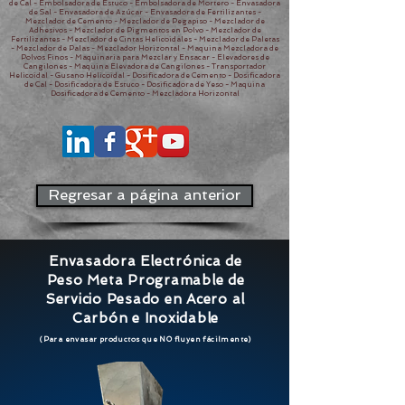
de Cal - Embolsadora de Estuco - Embolsadora de Mortero - Envasadora
de Sal - Envasadora de Azúcar - Envasadora de Fertilizantes -
Mezclador de Cemento - Mezclador de Pegapiso - Mezclador de
Adhesivos - Mezclador de Pigmentos en Polvo - Mezclador de
Fertilizantes - Mezclador de Cintas Helicoidales - Mezclador de Paletas
- Mezclador de Palas - Mezclador Horizontal - Maquina Mezcladora de
Polvos Finos - Maquinaria para Mezclar y Ensacar - Elevadores de
Cangilones - Maquina Elevadora de Cangilones - Transportador
Helicoidal - Gusano Helicoidal - Dosificadora de Cemento - Dosificadora
de Cal - Dosificadora de Estuco - Dosificadora de Yeso - Maquina
Dosificadora de Cemento - Mezcladora Horizontal
Regresar a página anterior
Envasadora Electrónica de
Peso Meta Programable de
Servicio Pesado en Acero al
Carbón e Inoxidable
(Para envasar productos que NO fluyen fácilmente
)