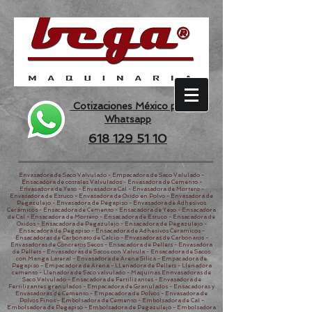
Cotizaciones México por
Whatsapp
618 129 51 10
Envasadora de Saco Valvulado - Empacadora de Saco Valulado -
Ensacadora de costales Valvulados - Envasadora de Cemento -
Envasadora de Yeso - Envasadora Cal - Envasadora de Mortero -
Envasadora de Estuco - Envasadora de Oxido en Polvo - Envasadora de
Pegazulejo - Envasadora de Pegapiso - Envasadora de Adhesivos
Cerámicos - Ensacadora de Cemento - Ensacadora de Yeso - Ensacadora
de Cal - Ensacadora de Mortero - Ensacadora de Estuco - Ensacadora de
Oxidos - Ensacadora de Pegazulejo - Ensacadora de Pegazulejo -
Ensacadora de Pegapiso - Ensacadora de Adhesivos Ceramicos -
Ensacadoras de Carbonato de Calcio - Envasadoras de Carbonatos -
Envasadoras de Concretos Secos - Ensacadora de Pellets - Envasadora
de Pellets - Envasadoras de Sacos con Valvula - Ensacadora de Sacos
con Manga Lateral - Envasadora de Arena Silica - Empacadora de
Pegapiso - Empacadora de Arena - LLenadora de Pellets - Llenadora
cemento - Llenadora de Saco valvulado - Maquinas Ennvasadoras de
Saco Valvulado - Ensacadora de Fertilizantes - Envasadora de
Fertilizantes granulados - Empacadora de Granulados - Ensacadoras y
Envasadoras de Cemento - Empacadora de Polvos - Envasadora de
Polvos Finos - Embolsadora de Cemento - Embolsadora de Cal -
Embolsadora de Pegapiso - Embolsadora de Pegazulejo - Embolsadora