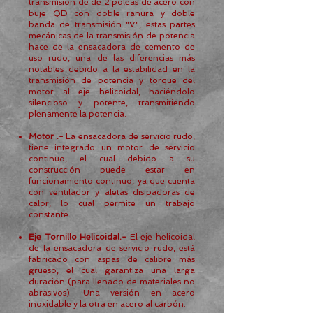
transmisión de de 2 poleas de acero con
buje QD con doble ranura y doble
banda de transmisión "V", estas partes
mecánicas de la transmisión de potencia
hace de la ensacadora de cemento de
uso rudo, una de las diferencias más
notables debido a la estabilidad en la
transmisión de potencia y torque del
motor al eje helicoidal, haciéndolo
silencioso y potente, transmitiendo
plenamente la potencia.
Motor .-
La ensacadora de servicio rudo,
tiene integrado un motor de servicio
continuo, el cual debido a su
construcción puede estar en
funcionamiento continuo, ya que cuenta
con ventilador y aletas disipadoras de
calor, lo cual permite un trabajo
constante.
Eje Tornillo Helicoidal.-
El eje helicoidal
de la ensacadora de servicio rudo, está
fabricado con aspas de calibre más
grueso, el cual garantiza una larga
duración (para llenado de materiales no
abrasivos). Una versión en acero
inoxidable y la otra en acero al carbón.