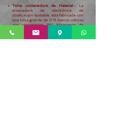
Tolva contenedora de Material.-
La
ensacadora de electrónica de
dosificación ajustable, está fabricada con
una tolva grande de 0.15 metros cúbicos
que representan 150 kilogramos de
cemento. (Como opcional para la
ensacadora de uso rudo, tenemos la
tolva de 0.4 metros cúbicos). Una
versión en acero inoxidable y acero al
carbón. Mientras que la versión
electrónica de peso meta configurable
está diseñada con una tolva
independiente de 2 metros cúbicos.
Agitador Fluidizador.-
Este componente
es el que hace la mayor diferencia entre
las dos versiones, ya que este elemento
hace que la máquina que lo posee, tenga
la capacidad de ensacar productos de
mayor resistencia a la fluidez, como son
las harinas, polvos fibrosos, cementos,
yeso, cal, estuco, mortero. La máquina
ensacadora que no posee este elemento
mecánico, está diseñada para ensacar
productos granulares como semillas,
pellets, PEAD. Uno en acero inoxidable y
otro en acero al carbón.