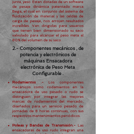
junta, yeso. Estan dotadas de un software
de pesaje dinámica patentado marca
Bega, el cual en conjunto del sistema de
fluidización de material y las celdas de
carga de pesaje, nos arrojan resultados
increíbles. Van dirigidas para usuarios
que tienen bien dimensionado su saco
valvulado para alcanzar el peso meta al
80% del volumen de su saco.
2.- Componentes mecánicos , de
potencia y electrónicos de
máquinas Ensacadora
electrónica de Peso Meta
Configurable .
Rodamientos .-
Los componentes
mecánicos como rodamientos en la
ensacadora de uso pesado o rudo se
distinguen por
integrar las mejores
marcas de rodamientos del mercado,
diseñados para un servicio pesado de
jornadas de 8 horas continuas, con sus
respectivos mantenimientos periódicos.
Poleas y Bandas de Transmisión.-
L
as
ensacadoras de uso rudo integran una