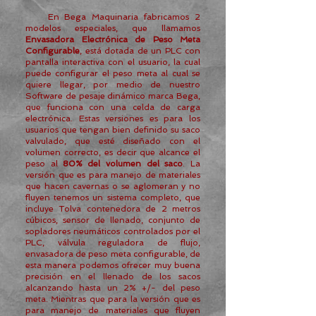
En Bega Maquinaria
fabricamos 2
modelos especiales, que llamamos
Envasadora Electrónica de Peso Meta
Configurable
, está dotada de un PLC con
pantalla interactiva con el usuario, la cual
puede configurar el peso meta al cual se
quiere llegar, por medio de nuestro
Software de pesaje dinámico marca Bega,
que funciona con una celda de carga
electrónica. Estas versiones es para los
usuarios que tengan bien definido su saco
valvulado, que esté diseñado con el
volumen correcto, es decir que alcance el
peso al
80% del volumen del saco
. La
versión que es para manejo de materiales
que hacen cavernas o se aglomeran y no
fluyen tenemos un sistema completo, que
incluye Tolva contenedora de 2 metros
cúbicos, sensor de llenado, conjunto de
sopladores neumáticos controlados por el
PLC, válvula reguladora de flujo,
envasadora de peso meta configurable, de
esta manera podemos ofrecer muy buena
precisión en el llenado de los sacos
alcanzando hasta un 2% +/- del peso
meta. Mientras que para la versión que es
para manejo de materiales que fluyen