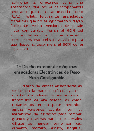
fácilmente la ofrecemos como una
ensacadora, que incluye los componentes
necesarios para ensacar material como
PEAD, Pellets, fertilizantes granulados,
materiales que no se aglomeran y fluyen
fácilmente. Ambas versiones de pesaje
meta configurable, llenan al 80% del
volumen del saco, por lo que debe estar
bien dimensionado el saco valvulado para
que llegue al peso meta al 80% de su
capacidad.
1.- Diseño exterior de máquinas
ensacadoras Electrónicas de Peso
Meta Configurable.
El diseño de ambas ensacadoras es
similar en la parte mecánica, ya que
cuentan con elementos mecánicos de
transmisión de alta calidad, así como
rodamientos, en la parte mecánica,
ambas versiones cuentan con el
mecanismo de agitación para romper
grumos y cavernas para los materiales
difíciles de manejar como son cal,
cemento, mortero, estuco, boquilla,