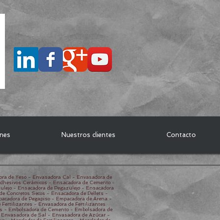
ones
Nuestros clientes
Contacto
ora de Yeso - Envasadora Cal - Envasadora de
Adhesivos Cerámicos - Ensacadora de Cemento -
ulejo - Ensacadora de Pegazulejo - Ensacadora
e Concretos Secos - Ensacadora de Pellets -
pacadora de Pegapiso - Empacadora de Arena -
Fertilizantes - Envasadora de Fertilizantes
s - Embolsadora de Cemento - Embolsadora de
- Envasadora de Sal - Envasadora de Azúcar -