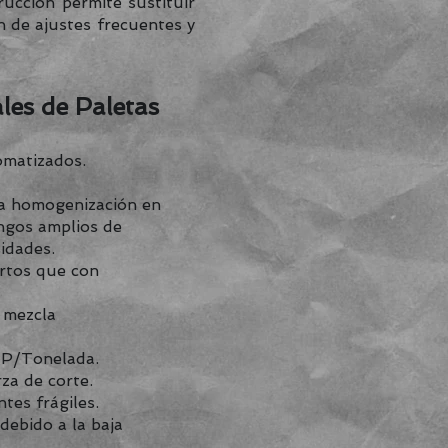
rucción permite sustituir
n de ajustes frecuentes y
les de Paletas
omatizados.
na homogenización en
ngos amplios de
idades.
rtos que con
a mezcla
HP/Tonelada.
za de corte.
tes frágiles.
debido a la baja