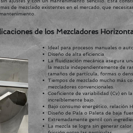
sin ajustes y con un mantenimiento sencillo. Esta const
emas de mezclado existentes en el mercado, que necesita
 mantenimiento.
licaciones de los Mezcladores Horizonta
Ideal para procesos manuales o aut
Diseño de alta eficiencia
La fluidización mecánica asegura u
la mezcla independientemente de ra
tamaños de partícula, formas o dens
Tiempos de mezclado mucho más co
mezcladores convencionales.
Coeficiente de variabilidad (Cv) en l
increíblemente bajo.
Bajo consumo energético, relación 
Diseño de Pala o Paleta de baja fuer
Extremadamente gentil con ingredien
La mezcla se logra sin generar calor 
fricción entre las partículas.