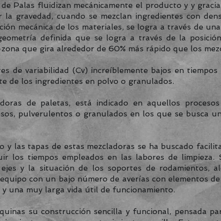
 Palas fluidizan mecánicamente el producto y y gracias 
 la gravedad, cuando se mezclan ingredientes con den
ación mecánica de los materiales, se logra a través de un
geometría definida que se logra a través de la posició
-zona que gira alrededor de 60% más rápido que los mezc
s de variabilidad (Cv) increíblemente bajos en tiemp
te de los ingredientes en polvo o granulados.
ras de paletas, está indicado en aquellos procesos
osos, pulverulentos o granulados en los que se busca
y las tapas de estas mezcladoras se ha buscado facilitar
ir los tiempos empleados en las labores de limpieza. 
s ejes y la situación de los soportes de rodamientos, a
equipo con un bajo número de averías con elementos de
r y una muy larga vida útil de funcionamiento.
nas su construcción sencilla y funcional, pensada pa