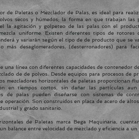
 de Paletas o Mezclador de Palas, es i
deal para reali
olvos secos y húmedos; la forma en que trabajan las p
 el la agitación y golpeteo de las palas con el produc
ezcla uniforme. Existen diferentes tipos de rotores 
enderá y variarán según el tipo de de producto que se va
 más desaglomeradores, (desterronadores) para faci
 una línea con diferentes capacidades de contenedor d
zclado de de polvos. Desde equipos para procesos de p
os mezcladores horizontales de paletas proporcionan flu
ón en tiempos cortos, sin dañar las partículas aun
es de palas pueden diseñarse con sistemas de contro
de operación. Son construidos en placa de acero de altos 
ustrial y grado sanitario.
izontales de Paletas marca Bega Maquinaria, cuentan
un balance entre velocidad de mezclado y eficiencia a un 