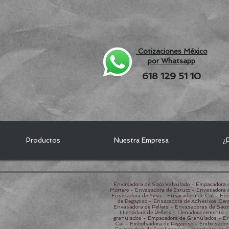
Cotizaciones México
por Whatsapp
618 129 51 10
Productos
Nuestra Empresa
¿P
Envasadora de Saco Valvulado - Empacadora d
Mortero - Envasadora de Estuco - Envasadora 
Ensacadora de Yeso - Ensacadora de Cal - Ens
de Pegapiso - Ensacadora de Adhesivos Cera
Envasadora de Pellets - Envasadoras de Saco
LLenadora de Pellets - Llenadora cemento 
granulados - Empacadora de Granulados - En
Cal - Embolsadora de Pegapiso - Embolsador