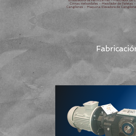
Envasadora de Fertilizantes - Mezclador de C
Cintas Helicoidales - Mezclador de Paletas 
Cangilones - Maquina Elevadora de Cangilones -
Fabricació