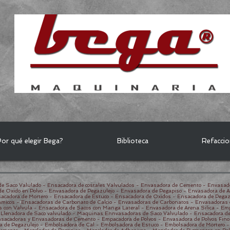
or qué elegir Bega?
Biblioteca
Refacci
e Saco Valulado - Ensacadora de costales Valvulados - Envasadora de Cemento - Envasad
de Oxido en Polvo - Envasadora de Pegazulejo - Envasadora de Pegapiso - Envasadora de 
acadora de Mortero - Ensacadora de Estuco - Ensacadora de Oxidos - Ensacadora de Pegaz
micos - Ensacadoras de Carbonato de Calcio - Envasadoras de Carbonatos - Envasadoras d
s con Valvula - Ensacadora de Sacos con Manga Lateral - Envasadora de Arena Silica - Em
- Llenadora de Saco valvulado - Maquinas Ennvasadoras de Saco Valvulado - Ensacadora de 
sacadoras y Envasadoras de Cemento - Empacadora de Polvos - Envasadora de Polvos Fino
a de Pegazulejo - Embolsadora de Cal - Embolsadora de Estuco - Embolsadora de Mortero 