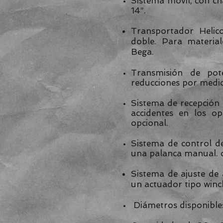
Sistema móvil, con ch
14”.
Transportador Helic
doble. Para material
Bega.
Transmisión de po
reducciones por medio
Sistema de recepción d
accidentes en los o
opcional.
Sistema de control d
una palanca manual. o
Sistema de ajuste de
un actuador tipo winc
Diámetros disponibles 