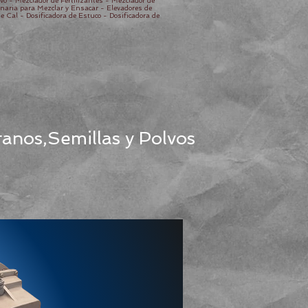
o - Mezclador de Fertilizantes - Mezclador de
naria para Mezclar y Ensacar - Elevadores de
 Cal - Dosificadora de Estuco - Dosificadora de
ranos,Semillas y Polvos