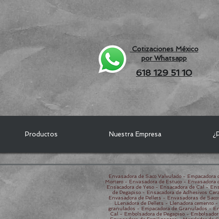
Cotizaciones México
por Whatsapp
618 129 51 10
Productos
Nuestra Empresa
¿P
Envasadora de Saco Valvulado - Empacadora d
Mortero - Envasadora de Estuco - Envasadora 
Ensacadora de Yeso - Ensacadora de Cal - Ens
de Pegapiso - Ensacadora de Adhesivos Cera
Envasadora de Pellets - Envasadoras de Saco
LLenadora de Pellets - Llenadora cemento 
granulados - Empacadora de Granulados - En
Cal - Embolsadora de Pegapiso - Embolsador