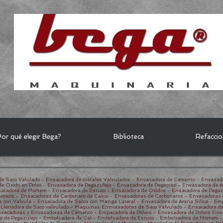
or qué elegir Bega?
Biblioteca
Refacci
e Saco Valulado - Ensacadora de costales Valvulados - Envasadora de Cemento - Envasad
de Oxido en Polvo - Envasadora de Pegazulejo - Envasadora de Pegapiso - Envasadora de 
acadora de Mortero - Ensacadora de Estuco - Ensacadora de Oxidos - Ensacadora de Pegaz
micos - Ensacadoras de Carbonato de Calcio - Envasadoras de Carbonatos - Envasadoras d
s con Valvula - Ensacadora de Sacos con Manga Lateral - Envasadora de Arena Silica - Em
- Llenadora de Saco valvulado - Maquinas Ennvasadoras de Saco Valvulado - Ensacadora de 
sacadoras y Envasadoras de Cemento - Empacadora de Polvos - Envasadora de Polvos Fino
a de Pegazulejo - Embolsadora de Cal - Embolsadora de Estuco - Embolsadora de Mortero 