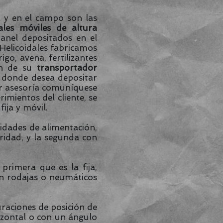
y en el campo son las
ales móviles de altura
ranel depositados en el
 Helicoidales fabricamos
go, avena, fertilizantes
ión de su
transportador
a donde desea depositar
ir asesoría comuníquese
imientos del cliente, se
ija y móvil.
lidades de alimentación,
uridad, y la segunda con
primera que es la fija,
on rodajas o neumáticos
uraciones de posición de
rizontal o con un ángulo