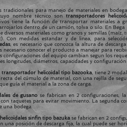
adicionales para manejo de materiales en bodega 
cuyo nombre técnico son
transportadores helicoid
ivos tiene la función de transportar materiales a g
 arrojarlos dentro de un camión, tolva o silo. En Bega
 diversos materiales como granos y semillas (maíz, tri
c). Con medidas estandar y de linea, para selecc
uedas
, es necesario que conozca la altura de descarg
s necesario conocer el producto a manejar para recib
 configuraciones del equipo cambian segun los requer
es longitudes, diámetros, capacidades y configuración f
l
transportador helicoidal tipo bazooka
, tiene 2 moda
recta del cúmulo de material, con una rejilla de seg
que guía el material a la zona de carga.
dales de gusano
se fabrican en 2 configuraciones, la 
 con taquetes para evitar movimiento. La segunda c
e una bodega.
elicoidales sinfin tipo bazuka
se fabrican en 2 config
n una posición de descarga fija, la cual puede ser ho