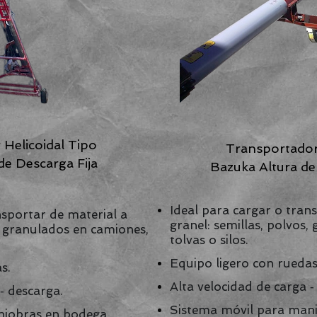
Helicoidal Tipo
Transportador
de Descarga Fija
Bazuka Altura de
Ideal para cargar o tran
nsportar de material a
granel: semillas, polvos
s, granulados en camiones,
tolvas o silos.
Equipo ligero con ruedas
s.
Alta velocidad de carga ‐
‐ descarga.
Sistema móvil para man
niobras en bodega.