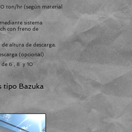
0 ton/hr (según material
 mediante sistema
nch con freno de
 de altura de descarga.
escarga (opcional)
de 6¨, 8¨ y 10¨
s tipo Bazuka