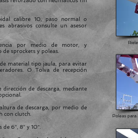
asis reforzado con neumáticos rin
oidal calibre 10, paso normal o
es abrasivos consulte un asesor
Riele
tencia por medio de motor, y
 de sprockets y poleas.
e material tipo jaula, para evitar
peradores. O Tolva de recepción
e dirección de descarga, mediante
pcional.
 altura de descarga, por medio de
h con clutch.
Poleas para 
de 6”, 8” y 10”.