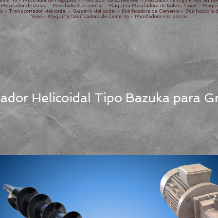
emento - Mezclador de Pegapiso - Mezclador de Adhesivos - Mezclador de Pigmentos en Polv
- Mezclador de Palas - Mezclador Horizontal - Maquina Mezcladora de Polvos Finos - Maqui
 Transportador Helicoidal - Gusano Helicoidal - Dosificadora de Cemento - Dosificadora de
Yeso - Maquina Dosificadora de Cemento - Mezcladora Horizontal
ador Helicoidal Tipo Bazuka para G