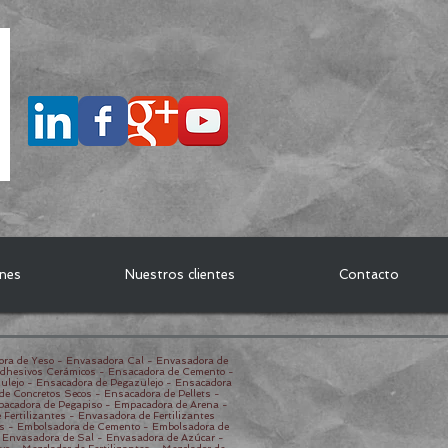
ones
Nuestros clientes
Contacto
ora de Yeso - Envasadora Cal - Envasadora de
Adhesivos Cerámicos - Ensacadora de Cemento -
ulejo - Ensacadora de Pegazulejo - Ensacadora
e Concretos Secos - Ensacadora de Pellets -
pacadora de Pegapiso - Empacadora de Arena -
Fertilizantes - Envasadora de Fertilizantes
s - Embolsadora de Cemento - Embolsadora de
- Envasadora de Sal - Envasadora de Azúcar -