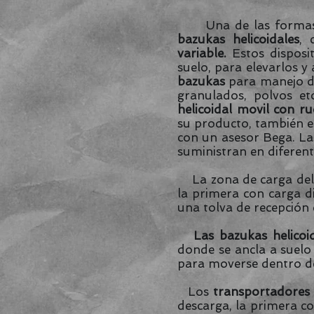
Una de las formas tr
bazukas helicoidales
, 
variable.
Estos disposit
suelo, para elevarlos y
bazukas
para manejo de
granulados, polvos et
helicoidal movil con r
su producto, también e
con un asesor Bega. Las
suministran en diferent
La zona de carga de
la primera con carga di
una tolva de recepción 
Las bazukas helicoi
donde se ancla a suelo
para moverse dentro d
Los
transportadores h
descarga, la primera co